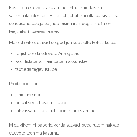
Eestis on ettevõtte asutamine lihtne, kuid kas ka
välismaalasele? Jah. Ent ainult juhul, kui olla kursis siinse
seadusandluse ja paljude pisinüanssidega. Profia on
teejuhiks 1. päevast alates.
Meie kliente ootavad selged juhised selle kohta, kuidas
registreerida ettevõte Äriregistris;
kaardistada ja maandada maksuriske;
taotleda tegevuslube.
Profia poolt on
juriidiline nõu;
praktilised ettevalmistused;
rahvusvahelise situatsiooni kaardistamine.
Mida kiiremini paberid korda saavad, seda rutem hakkab
ettevõte teenima kasumit.