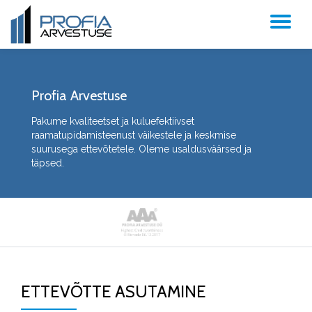
TO
NA
Profia Arvestuse
Pakume kvaliteetset ja kuluefektiivset
raamatupidamisteenust väikestele ja keskmise
suurusega ettevõtetele. Oleme usaldusväärsed ja
täpsed.
ETTEVÕTTE ASUTAMINE