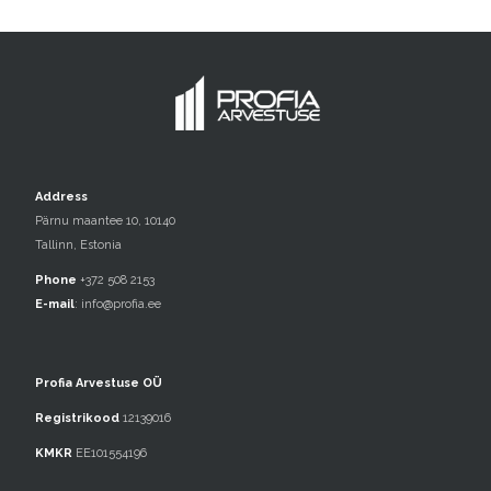
Address
Pärnu maantee 10, 10140
Tallinn, Estonia
Phone
+372 508 2153
E-mail
:
info@profia.ee
Profia Arvestuse OÜ
Registrikood
12139016
KMKR
EE101554196