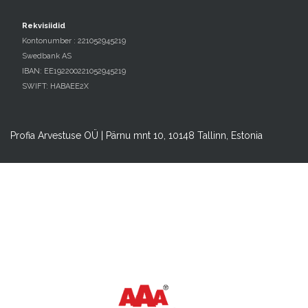
Rekvisiidid
Kontonumber : 221052945219
Swedbank AS
IBAN: EE192200221052945219
SWIFT: HABAEE2X
Profia Arvestuse OÜ | Pärnu mnt 10, 10148 Tallinn, Estonia